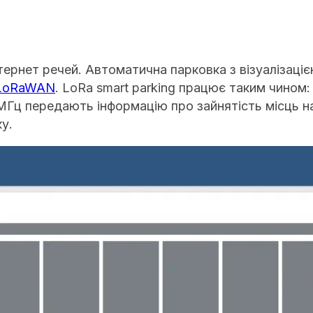
тернет речей. Автоматична парковка з візуалізаці
 LoRaWAN
. LoRa smart parking працює таким чино
МГц передають інформацію про зайнятість місць 
у.