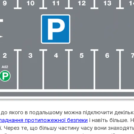
 якого в подальшому можна підключити декілька т
ладнання протипожежної безпеки
і навіть більше.
ї. Через те, що більшу частину часу вони знаходя