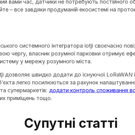
ний вами час, датчики не потребують постійного о
йте – все завдяки продуманій екосистемі на прот
ського системного інтегратора iotji своєчасно пов
 свою чергу, власник розумної парковки отримує е
систему у мережу розумного міста.
iotji дозволяє швидко додати до існуючої LoRaWAN
б’єкта легко посилюються за рахунок налаштування
 та супермаркетів:
додати контроль споживання во
вих приміщень тощо.
Супутні статті