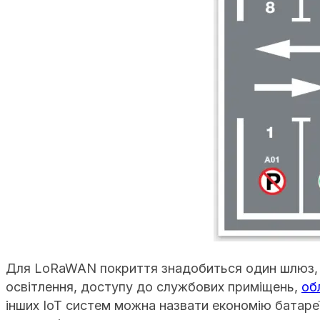
Для LoRaWAN покриття знадобиться один шлюз, до
освітлення, доступу до службових приміщень,
об
інших IoT систем можна назвати економію батаре