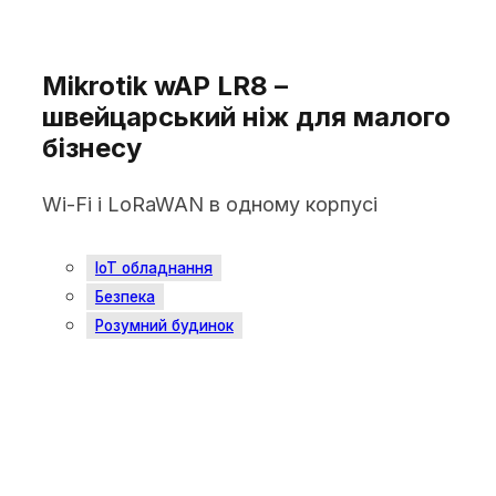
23.07.2020
Mikrotik wAP LR8 –
швейцарський ніж для малого
бізнесу
Wi-Fi і LoRaWAN в одному корпусі
IoT обладнання
Безпека
Розумний будинок
07.07.2020