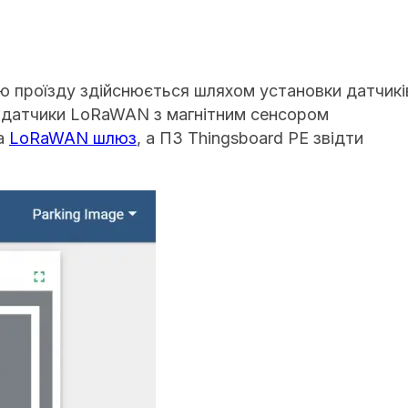
єю проїзду здійснюється шляхом установки датчикі
м: датчики LoRaWAN з магнітним сенсором
на
LoRaWAN шлюз
, а ПЗ Thingsboard PE звідти