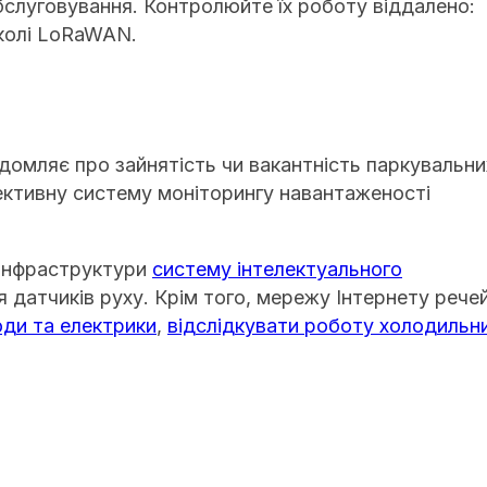
бслуговування. Контролюйте їх роботу віддалено:
околі LoRaWAN.
ідомляє про зайнятість чи вакантність паркувальни
фективну систему моніторингу навантаженості
 інфраструктури
систему інтелектуального
 датчиків руху. Крім того, мережу Інтернету рече
ди та електрики
,
відслідкувати роботу холодильн