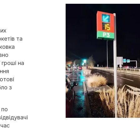
них
кетів та
рковка
вно
 гроші на
яння
отові
бло з
 по
ідвідувачі
 час