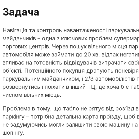
Задача
Навігація та контроль навантаженості паркуваль
майданчиків – одна з ключових проблем супермар
торгових центрів. Через пошук вільного місця па
автомобіля може займати до 20 хв, відтак негати
впливає на готовність відвідувачів витрачати свої
об’єкті. Потенційного покупця дратують поневір
паркувальним майданчиком, і 2/3 автомобілістів г
розвернутись і поїхати в інший ТЦ, де хоча б є та
числом вільних місць.
Проблема в тому, що табло не рятує від роз’їздів
паркінгу – потрібна детальна карта проїзду, щоб в
не задумуючись могли залишити свою машину на
шопінгу.